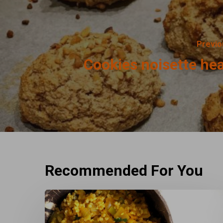
Previo
Cookies noisette hea
Recommended For You
Mijoté
de