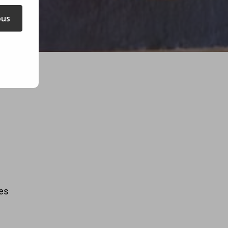
ous
les