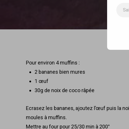
Saisissez votre adresse e-m
Muf
Pour environ 4 muffins :
2 bananes bien mures
1 œuf
30g de noix de coco râpée
Ecrasez les bananes, ajoutez l’œuf puis la no
moules à muffins.
Mettre au four pour 25/30 min à 200°