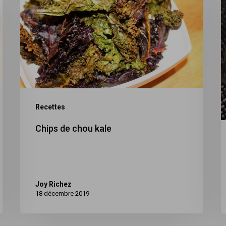
chou
b
kale
Recettes
Chips de chou kale
Joy Richez
18 décembre 2019