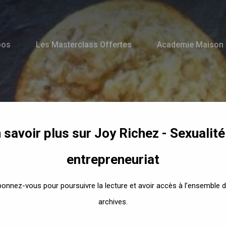
pos
Les Masterclass Offertes
Academie Maison
 savoir plus sur Joy Richez - Sexualité
Recettes
entrepreneuriat
uffins banane co
onnez-vous pour poursuivre la lecture et avoir accès à l’ensemble 
archives.
By
Joy Richez
3 août 2017
No Comments