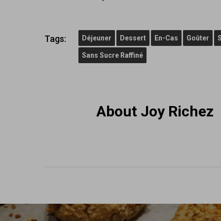
Tags:
Déjeuner
Dessert
En-Cas
Goûter
Sans Sucre Raffiné
About
Joy Richez