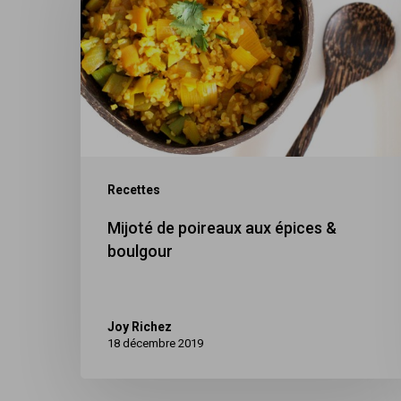
poireaux
aux
épices
&
boulgour
Recettes
Mijoté de poireaux aux épices &
boulgour
Joy Richez
18 décembre 2019