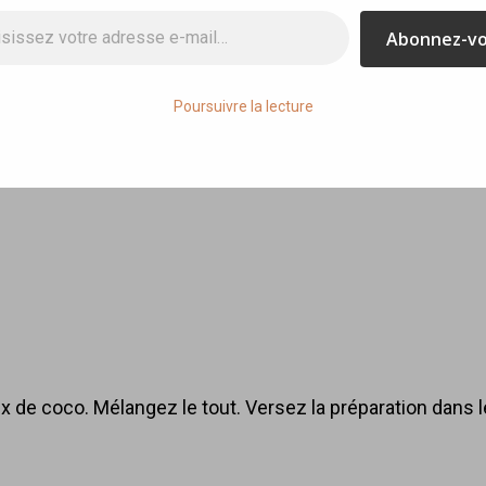
ail…
Abonnez-v
Poursuivre la lecture
fins banane / coco
ix de coco. Mélangez le tout. Versez la préparation dans 