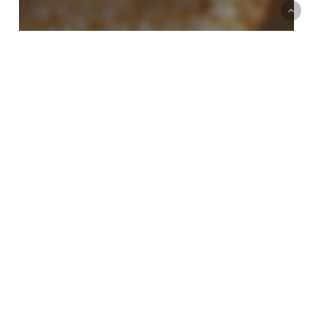
Recettes
Cake pomme / amande
Energy
balls