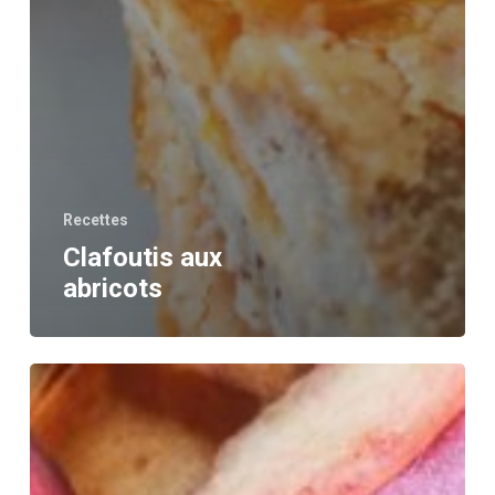
Recettes
Clafoutis aux
abricots
Gaufres
coco
banane