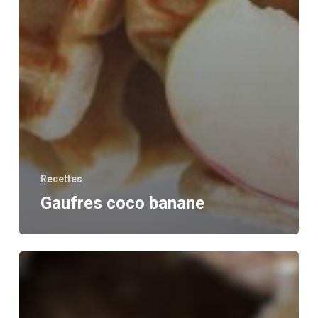
Recettes
Gaufres coco banane
Cake
pomme
/