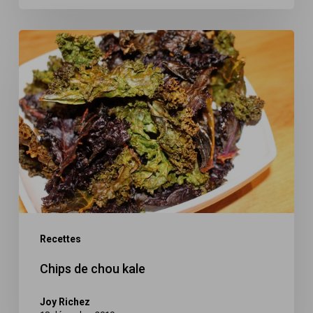
Chips
de
chou
kale
Recettes
Chips de chou kale
Joy Richez