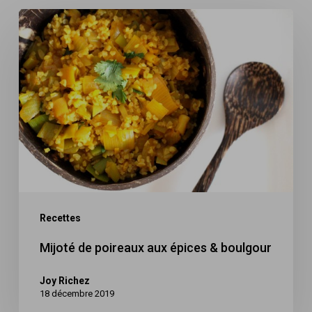
Mijoté
de
poireaux
aux
épices
&
boulgour
Recettes
Mijoté de poireaux aux épices & boulgour
Joy Richez
18 décembre 2019