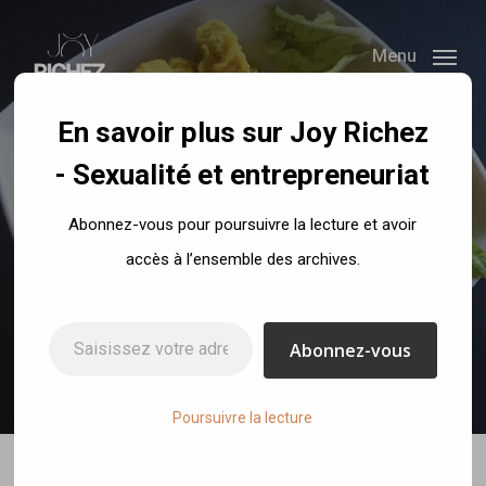
Skip
to
Menu
main
content
En savoir plus sur Joy Richez
- Sexualité et entrepreneuriat
Recettes
Abonnez-vous pour poursuivre la lecture et avoir
Wok de poulet au
accès à l’ensemble des archives.
chou chinois
Saisissez votre adresse e-mail…
Abonnez-vous
By
Joy Richez
18 décembre 2019
No Comments
Poursuivre la lecture