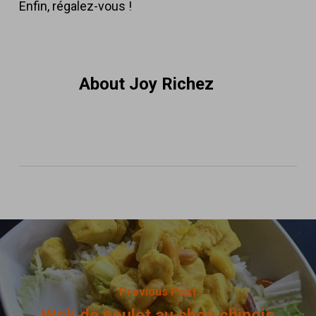
Enfin, régalez-vous !
About
Joy Richez
Previous Post
Wok de poulet au chou chinois