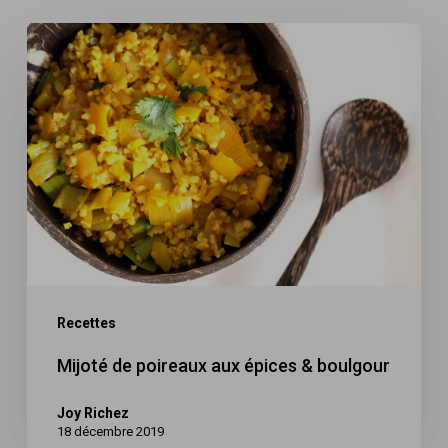
Mijoté
de
poireaux
aux
épices
&
boulgour
Recettes
Mijoté de poireaux aux épices & boulgour
Joy Richez
18 décembre 2019