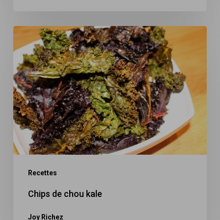
Chips
de
chou
kale
Recettes
Chips de chou kale
Joy Richez