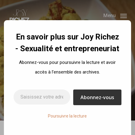
Skip
to
Menu
main
content
En savoir plus sur Joy Richez
- Sexualité et entrepreneuriat
Recettes
Abonnez-vous pour poursuivre la lecture et avoir
Wok de chou fleur aux
accès à l’ensemble des archives.
épices
Saisissez votre adresse e-mail…
Abonnez-vous
By
Joy Richez
18 décembre 2019
No Comments
Poursuivre la lecture