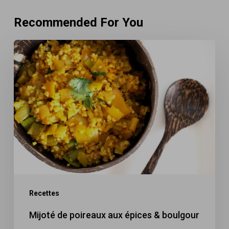
Recommended For You
Mijoté
de
poireaux
aux
épices
&
boulgour
Recettes
Mijoté de poireaux aux épices & boulgour