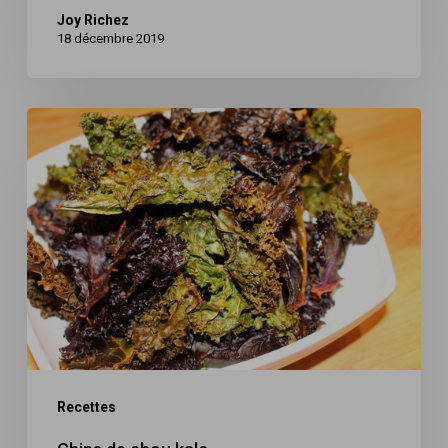
Joy Richez
18 décembre 2019
Chips
de
chou
kale
Recettes