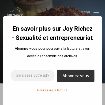
Skip
to
Menu
main
content
En savoir plus sur Joy Richez
- Sexualité et entrepreneuriat
Recettes
Abonnez-vous pour poursuivre la lecture et avoir
Tiramisu Healthy
accès à l’ensemble des archives.
By
Joy Richez
3 août 2017
No Comments
Saisissez votre adresse e-mail…
Abonnez-vous
Poursuivre la lecture
Tiramisu healthy choco/noisette