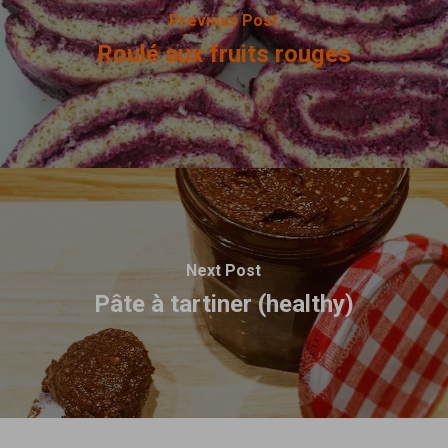
Previous Post
Roulé aux fruits rouges
Next Post
Pâte à tartiner (healthy)