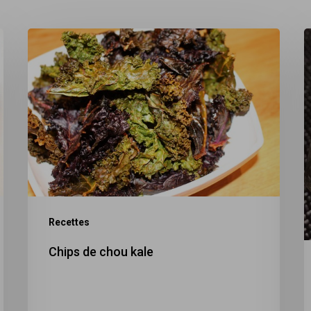
Chips
S
de
d
chou
b
kale
Recettes
Chips de chou kale