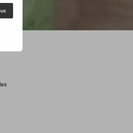
ous
les