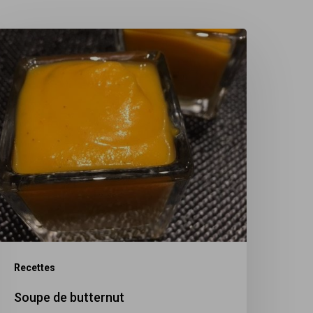
oupe
e
utternut
Recettes
Soupe de butternut