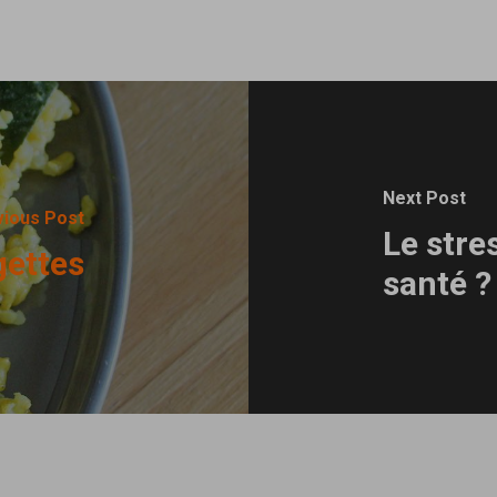
Next Post
vious Post
Le stres
gettes
santé ?