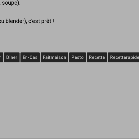
à soupe).
u blender), c’est prêt !
r
Dîner
En-Cas
Faitmaison
Pesto
Recette
Recetterapid