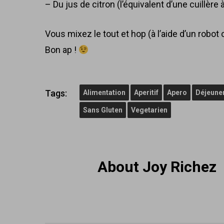
– Du jus de citron (l’équivalent d’une cuillère 
Vous mixez le tout et hop (à l’aide d’un robot o
Bon ap !
Tags:
Alimentation
Aperitif
Apero
Déjeune
Sans Gluten
Vegetarien
About
Joy Richez