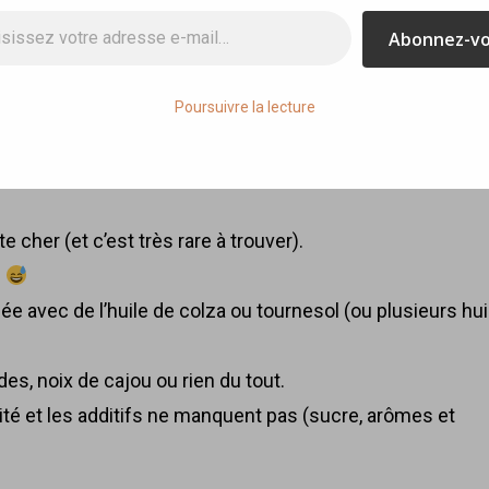
ail…
Abonnez-v
Poursuivre la lecture
 cher (et c’est très rare à trouver).
p
ée avec de l’huile de colza ou tournesol (ou plusieurs hui
s, noix de cajou ou rien du tout.
alité et les additifs ne manquent pas (sucre, arômes et