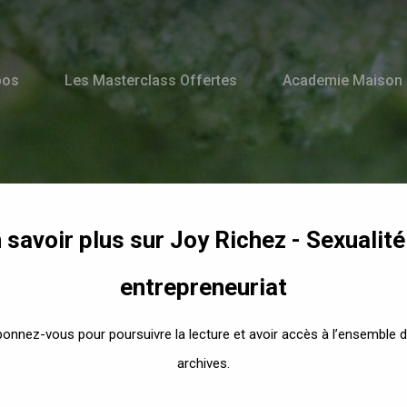
pos
Les Masterclass Offertes
Academie Maison
 savoir plus sur Joy Richez - Sexualité
Recettes
entrepreneuriat
Pesto epress
onnez-vous pour poursuivre la lecture et avoir accès à l’ensemble 
archives.
By
Joy Richez
24 mai 2019
No Comments