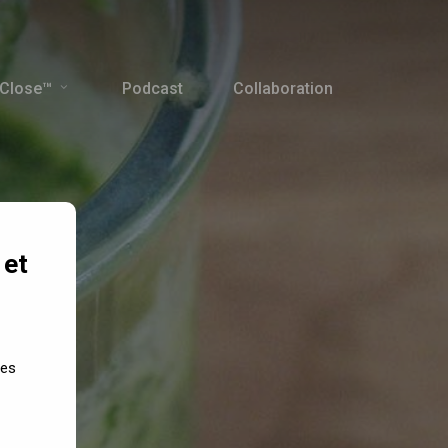
 Close™
Podcast
Collaboration
 et
des