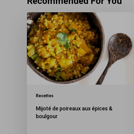
Recommended For You
Mijoté
de
poireaux
aux
épices
&
boulgour
Recettes
Mijoté de poireaux aux épices &
boulgour