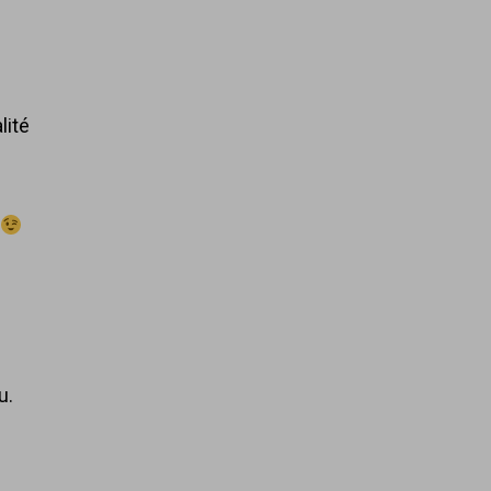
lité
r
u.