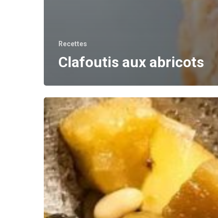
Recettes
Clafoutis aux abricots
Salade
délicieuse
pour
l’été