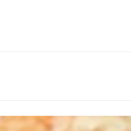
pos
Les Masterclass Offertes
Academie Maison