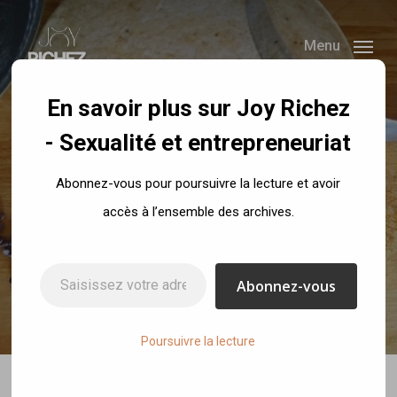
Skip
to
Menu
main
content
En savoir plus sur Joy Richez
- Sexualité et entrepreneuriat
Recettes
Abonnez-vous pour poursuivre la lecture et avoir
Pâte à tarte sucrée
accès à l’ensemble des archives.
(sans beurre)
Saisissez votre adresse e-mail…
Abonnez-vous
By
Joy Richez
2 septembre 2017
No Comments
Poursuivre la lecture