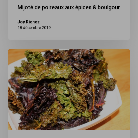
Mijoté de poireaux aux épices & boulgour
Joy Richez
18 décembre 2019
Chips
de
chou
kale