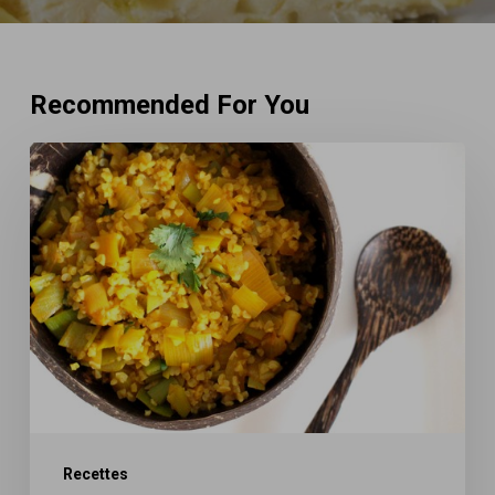
Recommended For You
Mijoté
de
poireaux
aux
épices
&
boulgour
Recettes