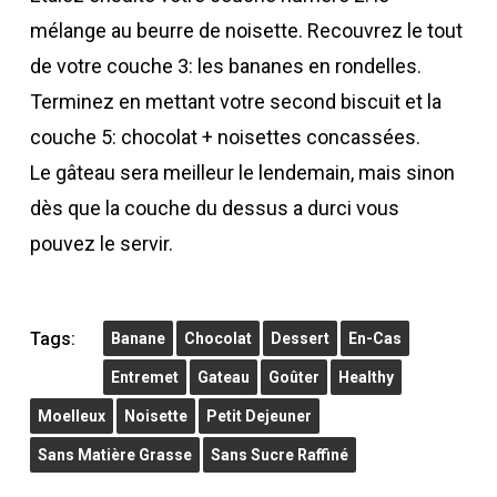
mélange au beurre de noisette. Recouvrez le tout
de votre couche 3: les bananes en rondelles.
Terminez en mettant votre second biscuit et la
couche 5: chocolat + noisettes concassées.
Le gâteau sera meilleur le lendemain, mais sinon
dès que la couche du dessus a durci vous
pouvez le servir.
Tags:
Banane
Chocolat
Dessert
En-Cas
Entremet
Gateau
Goûter
Healthy
Moelleux
Noisette
Petit Dejeuner
Sans Matière Grasse
Sans Sucre Raffiné