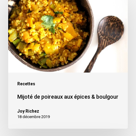
de
poireaux
aux
épices
&
boulgour
Recettes
Mijoté de poireaux aux épices & boulgour
Joy Richez
18 décembre 2019