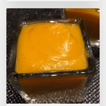
Soupe
de
butternut