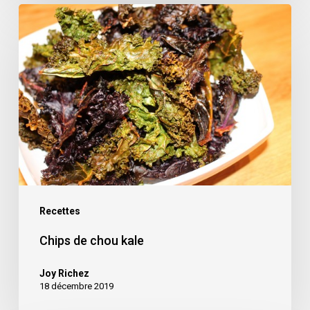
Chips
de
chou
kale
Recettes
Chips de chou kale
Joy Richez
18 décembre 2019