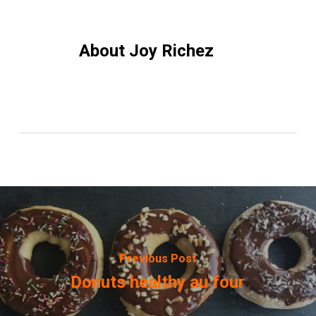
About
Joy Richez
Previous Post
Donuts healthy au four