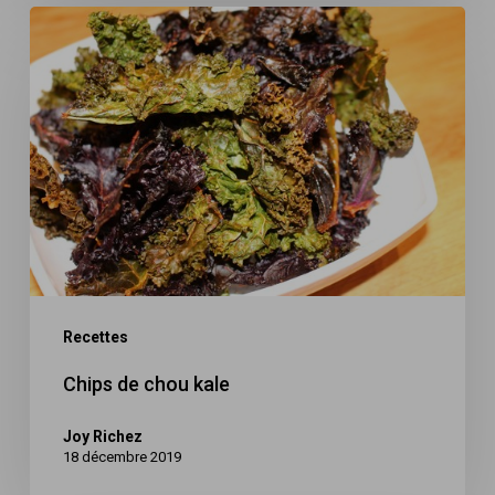
Chips
de
chou
kale
Recettes
Chips de chou kale
Joy Richez
18 décembre 2019