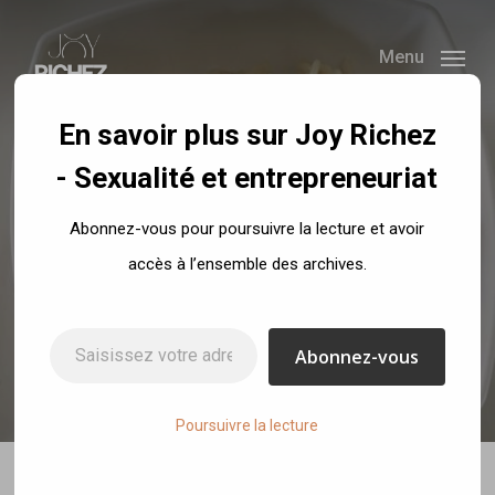
Skip
to
Menu
main
content
En savoir plus sur Joy Richez
- Sexualité et entrepreneuriat
Recettes
Abonnez-vous pour poursuivre la lecture et avoir
Risotto allégé aux
accès à l’ensemble des archives.
asperges vertes
Saisissez votre adresse e-mail…
Abonnez-vous
By
Joy Richez
3 août 2017
No Comments
Poursuivre la lecture