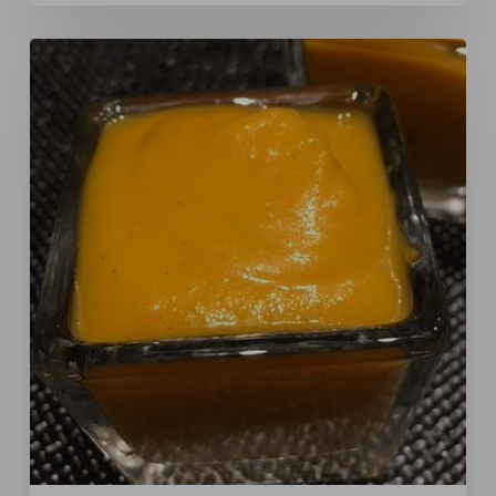
Soupe
de
butternut