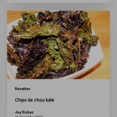
Chips
de
chou
kale
Recettes
Chips de chou kale
Joy Richez