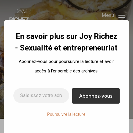
Skip
to
Menu
main
content
En savoir plus sur Joy Richez
- Sexualité et entrepreneuriat
Recettes
Abonnez-vous pour poursuivre la lecture et avoir
Poulet ananas –
accès à l’ensemble des archives.
sauce pimentée
Saisissez votre adresse e-mail…
Abonnez-vous
By
Joy Richez
3 août 2017
No Comments
Poursuivre la lecture