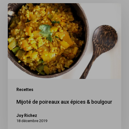
Mijoté
de
poireaux
aux
épices
&
boulgour
Recettes
Mijoté de poireaux aux épices & boulgour
Joy Richez
18 décembre 2019