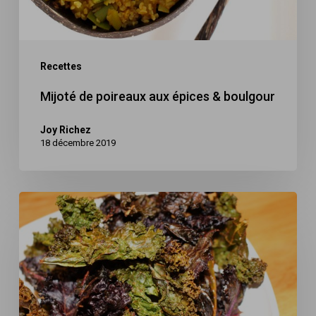
boulgour
Recettes
Mijoté de poireaux aux épices & boulgour
Joy Richez
18 décembre 2019
Chips
de
chou
kale