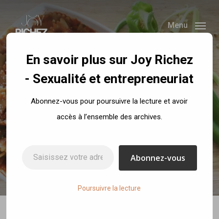
Skip
to
Menu
main
content
En savoir plus sur Joy Richez
- Sexualité et entrepreneuriat
Recettes
Abonnez-vous pour poursuivre la lecture et avoir
Pâtes au poivron vert
accès à l’ensemble des archives.
/ sauce tomate
Saisissez votre adresse e-mail…
Abonnez-vous
By
Joy Richez
3 août 2017
No Comments
Poursuivre la lecture