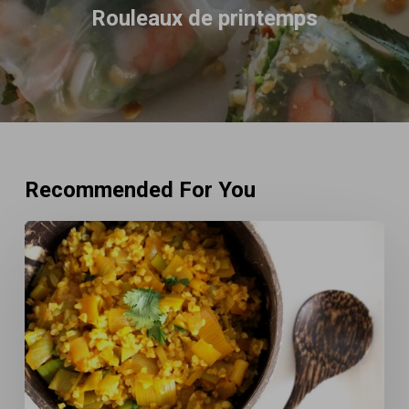
Rouleaux de printemps
Recommended For You
Mijoté
de
poireaux
aux
épices
&