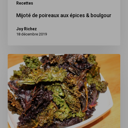
Recettes
Mijoté de poireaux aux épices & boulgour
Joy Richez
18 décembre 2019
Chips
de
chou
kale