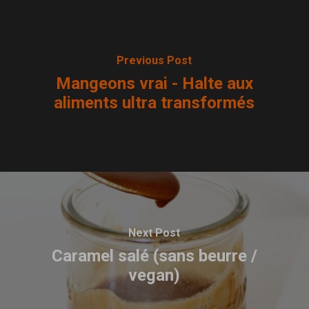
Previous Post
Mangeons vrai - Halte aux
aliments ultra transformés
Next Post
Caramel salé (sans beurre /
vegan)