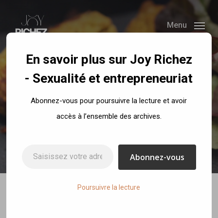
Skip
to
Menu
main
content
En savoir plus sur Joy Richez
- Sexualité et entrepreneuriat
Recettes
Abonnez-vous pour poursuivre la lecture et avoir
Falafels au four
accès à l’ensemble des archives.
By
Joy Richez
14 octobre 2017
No Comments
Saisissez votre adresse e-mail…
Abonnez-vous
Poursuivre la lecture
Falafels au four