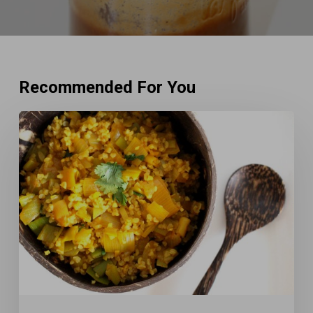
Recommended For You
Mijoté
de
poireaux
aux
épices
&
boulgour