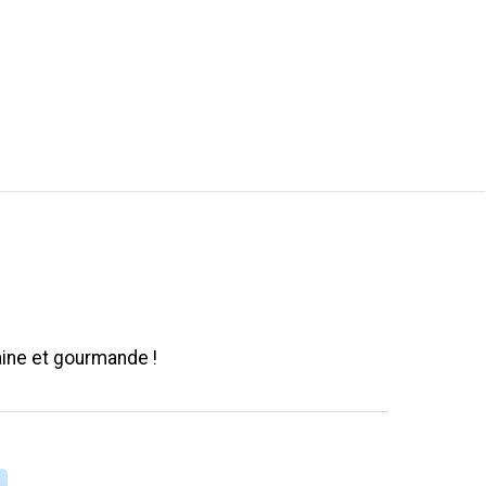
 Close™
Podcast
Collaboration
ine et gourmande !