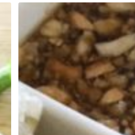
Rouleaux
de
printemps