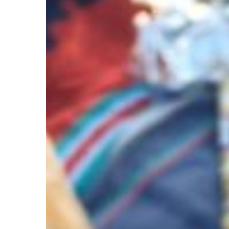
tomates
séchées
olives