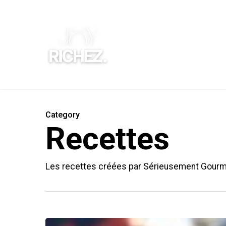
Skip
to
main
A Pro
content
Category
Recettes
Les recettes créées par Sérieusement Gourma
Cake