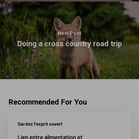
Next Post
Doing a cross country road trip
Recommended For You
Lien
Gardez l'esprit ouvert
entre
alimentation
Lien entre alimentation et