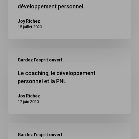
développement personnel
et
développement
Joy Richez
personnel
15 juillet 2020
Le
Gardez l'esprit ouvert
coaching,
le
Le coaching, le développement
personnel et la PNL
développement
personnel
Joy Richez
et
17 juin 2020
la
PNL
La
Gardez l'esprit ouvert
mastication,