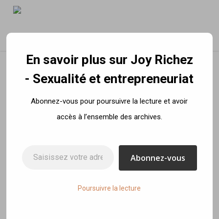
Skip
to
Menu
main
content
En savoir plus sur Joy Richez
- Sexualité et entrepreneuriat
Gardez l'esprit ouvert
Abonnez-vous pour poursuivre la lecture et avoir
Mangez avec bon
accès à l’ensemble des archives.
sens et reprenez le
Saisissez votre adresse e-mail…
contrôle
Abonnez-vous
By
Joy Richez
20 juillet 2017
No Comments
Poursuivre la lecture