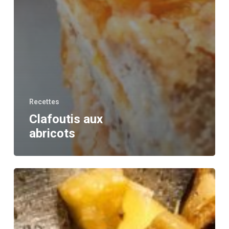
Recettes
Clafoutis aux
abricots
Salade
délicieuse
pour
l’été