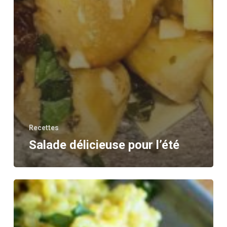
Recettes
Salade délicieuse pour l’été
Riz
aux
épices